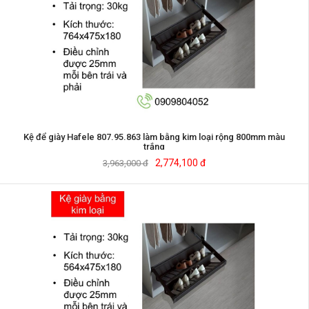
Kệ để giày Hafele 807.95.863 làm bằng kim loại rộng 800mm màu
trắng
2,774,100 đ
3,963,000 đ