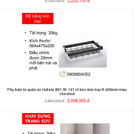
2,200,100 đ
3,143,000 đ
Phụ kiện tủ quần áo Hafele 807.95.141 rổ kéo kim loại R.600mm màu
chestnut
2,008,300 đ
2,869,000 đ