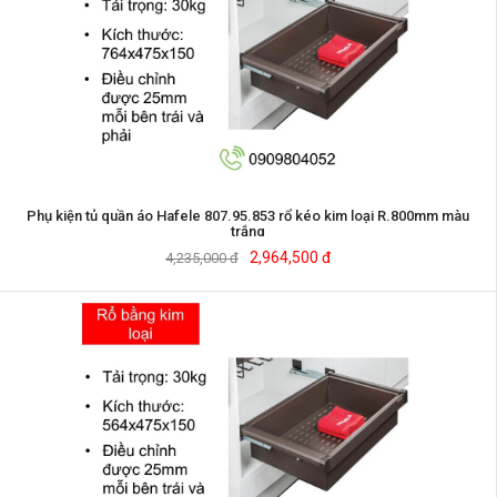
Phụ kiện tủ quần áo Hafele 807.95.853 rổ kéo kim loại R.800mm màu
trắng
2,964,500 đ
4,235,000 đ