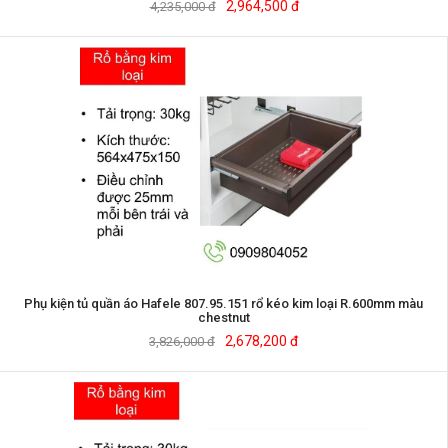
2,964,500 đ
4,235,000 đ
Phụ kiện tủ quần áo Hafele 807.95.151 rổ kéo kim loại R.600mm màu
chestnut
2,678,200 đ
3,826,000 đ