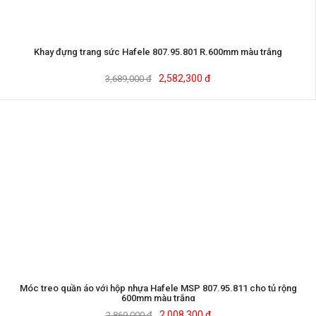
Khay đựng trang sức Hafele 807.95.801 R.600mm màu trắng
2,582,300 đ
3,689,000 đ
Móc treo quần áo với hộp nhựa Hafele MSP 807.95.811 cho tủ rộng
600mm màu trắng
2,008,300 đ
2,869,000 đ