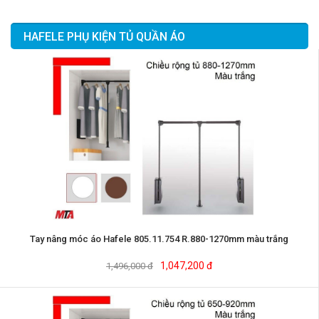
HAFELE PHỤ KIỆN TỦ QUẦN ÁO
Tay nâng móc áo Hafele 805.11.754 R.880-1270mm màu trắng
1,047,200 đ
1,496,000 đ