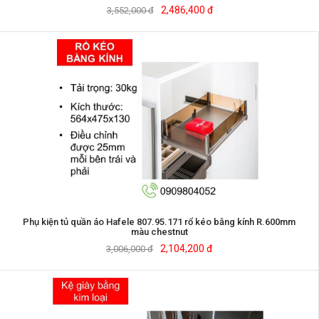
2,486,400 đ
3,552,000 đ
Phụ kiện tủ quần áo Hafele 807.95.171 rổ kéo bằng kính R.600mm
màu chestnut
2,104,200 đ
3,006,000 đ