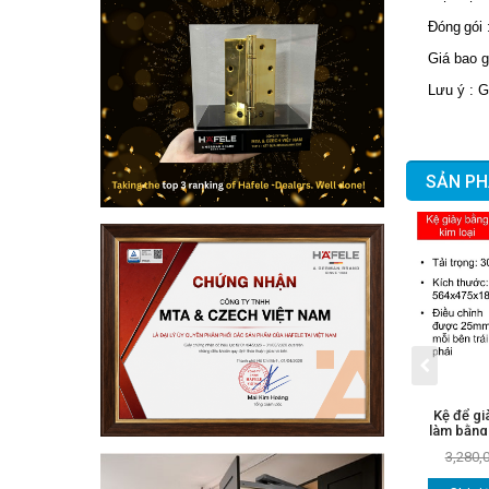
Đó
ng
gói
Giá
bao g
Lưu ý : G
SẢN PH
Kệ để gi
làm bằng
3,280,