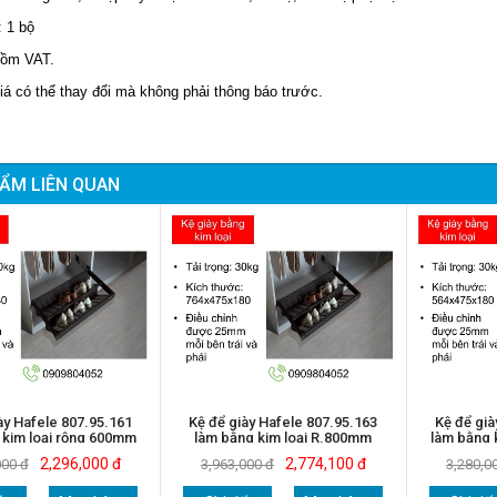
: 1
bộ
ồm VAT.
iá có thể thay đổi mà không phải thông báo trước.
ẨM LIÊN QUAN
ày Hafele 807.95.161
Kệ để giày Hafele 807.95.163
Kệ để già
 kim loại rộng 600mm
làm bằng kim loại R.800mm
làm bằng 
màu chestnut
màu chestnut
2,296,000 đ
2,774,100 đ
000 đ
3,963,000 đ
3,280,0