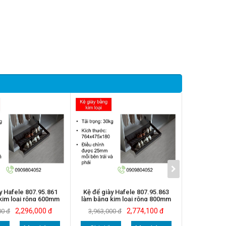
y Hafele 807.95.861
Kệ để giày Hafele 807.95.863
Kệ giày Ha
kim loại rộng 600mm
làm bằng kim loại rộng 800mm
kệ
màu trắng
màu trắng
2,296,000 đ
2,774,100 đ
00 đ
3,963,000 đ
243,00