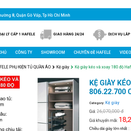
phường 8, Quận Gò Vấp, Tp Hồ Chí Minh
ĐẠI LÝ CẤP 1 HAFELE
GIAO HÀNG 24/24
DỊCH VỤ LẮP
CHỦ
CÔNG TY
SHOWROOM
CHUYÊN ĐỀ HAFELE
VIDE
FELE PHỤ KIỆN TỦ QUẦN ÁO
Kệ giày
Kệ giày kéo và xoay 180 độ H
KỆ GIÀY KÉ
806.22.700
Kệ giày
Category:
26,070,000 đ
Giá:
18,
Giá khuyến mãi:
Chiều
dài
giày
lớn
nhất
: