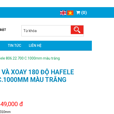
(0)
 ĐẶT
O
TIN TỨC
LIÊN HỆ
afele 806.22.700 C.1000mm màu trắng
O VÀ XOAY 180 ĐỘ HAFELE
 C.1000MM MÀU TRẮNG
249,000 đ
 310mm