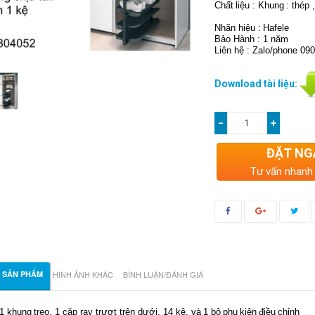
Chất
liệu
:
Khung
:
thép
Nhãn
hiệu
:
Hafele
Bảo Hành : 1 năm
Liên hệ : Zalo/phone 09
Download tài liệu:
−
+
ĐẶT NG
Tư vấn nhanh
T SẢN PHẨM
HÌNH ẢNH KHÁC
BÌNH LUẬN/ĐÁNH GIÁ
1
khung
treo
,
1
cặp
ray
tr
ượ
t
trên
d
ưới
, 14
kệ
,
và
1
bộ
phụ
kiện
đ
iều
chỉnh