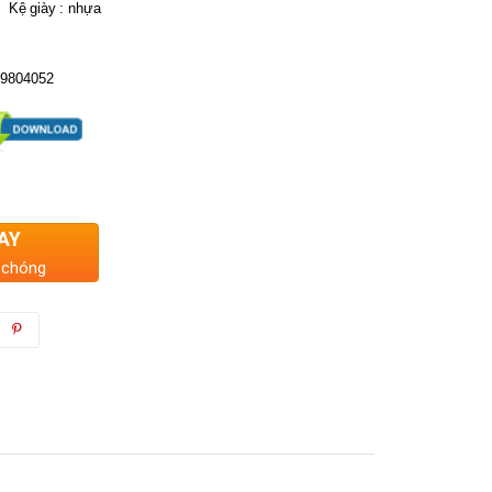
,
Kệ
giày
:
nhựa
09804052
AY
 chóng