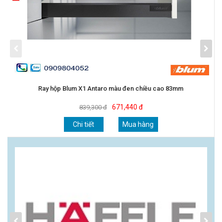
Ray hộp Blum X1 Antaro màu đen chiều cao 83mm
671,440 đ
839,300 đ
Chi tiết
Mua hàng