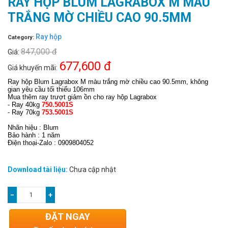
RAY HỘP BLUM LAGRABOX M MÀU
TRẮNG MỜ CHIỀU CAO 90.5MM
Ray hộp
Category:
847,000 đ
Giá:
677,600 đ
Giá khuyến mãi:
Ray hộp Blum Lagrabox M màu trắng mờ chiều cao 90.5mm, không
gian yêu cầu tối thiểu 106mm
Mua thêm ray trượt giảm ồn cho ray hộp Lagrabox
- Ray 40kg
750.5001S
- Ray 70kg
753.5001S
Nhãn hiệu : Blum
Bảo hành : 1 năm
Điện thoại-Zalo : 0909804052
Download tài liệu:
Chưa cập nhật
−
+
ĐẶT NGAY