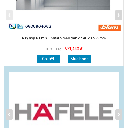
Ray hộp Blum X1 Antaro màu đen chiều cao 83mm
671,440 đ
839,300 đ
Chi tiết
Mua hàng