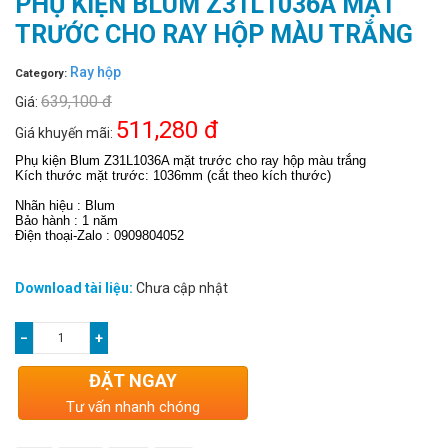
PHỤ KIỆN BLUM Z31L1036A MẶT
TRƯỚC CHO RAY HỘP MÀU TRẮNG
Ray hộp
Category:
639,100 đ
Giá:
511,280 đ
Giá khuyến mãi:
Phụ kiện Blum Z31L1036A mặt trước cho ray hộp màu trắng
Kích thước mặt trước: 1036mm (cắt theo kích thước)
Nhãn hiệu : Blum
Bảo hành : 1 năm
Điện thoại-Zalo : 0909804052
Download tài liệu:
Chưa cập nhật
−
+
ĐẶT NGAY
Tư vấn nhanh chóng