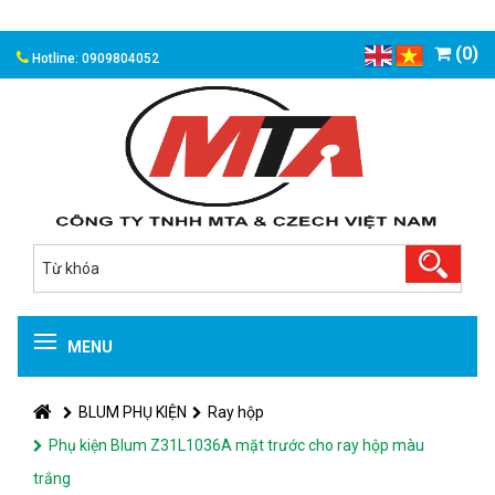
(0)
Hotline: 0909804052
MENU
BLUM PHỤ KIỆN
Ray hộp
Phụ kiện Blum Z31L1036A mặt trước cho ray hộp màu
trắng