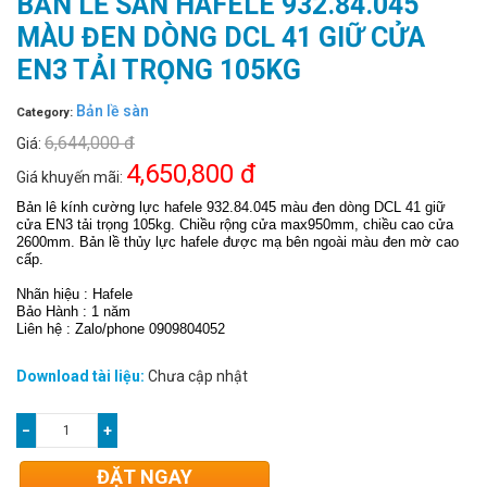
BẢN LỀ SÀN HAFELE 932.84.045
MÀU ĐEN DÒNG DCL 41 GIỮ CỬA
EN3 TẢI TRỌNG 105KG
Bản lề sàn
Category:
6,644,000 đ
Giá:
4,650,800 đ
Giá khuyến mãi:
Bản lê kính cường lực hafele 932.84.045 màu đen dòng DCL 41 giữ
cửa EN3 tải trọng 105kg. Chiều rộng cửa max950mm, chiều cao cửa
2600mm. Bản lề thủy lực hafele được mạ bên ngoài màu đen mờ cao
cấp.
Nhãn hiệu : Hafele
Bảo Hành : 1 năm
Liên hệ : Zalo/phone 0909804052
Download tài liệu:
Chưa cập nhật
−
+
ĐẶT NGAY