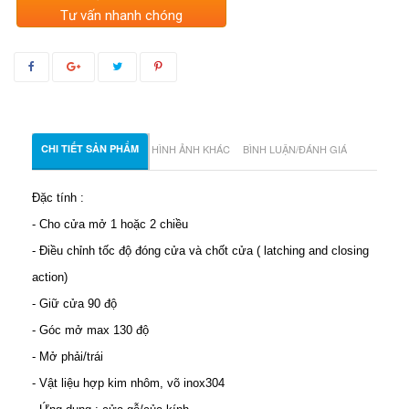
Tư vấn nhanh chóng
CHI TIẾT SẢN PHẨM
HÌNH ẢNH KHÁC
BÌNH LUẬN/ĐÁNH GIÁ
Đặc tính :
- Cho cửa mở 1 hoặc 2 chiều
- Điều chỉnh
tốc độ đóng cửa và chốt cửa ( latching and closing
action)
- Giữ cửa 90 độ
- Góc mở max 130 độ
- Mở phải/trái
- Vật liệu hợp kim nhôm, võ inox304