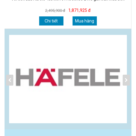
1,871,925 đ
2,495,900 đ
Chi tiết
Mua hàng