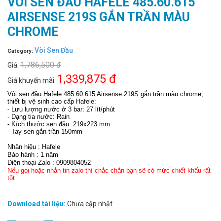
VÒI SEN ĐẦU HAFELE 485.60.615
AIRSENSE 219S GẮN TRẦN MÀU
CHROME
Vòi Sen Đầu
Category:
1,786,500 đ
Giá:
1,339,875 đ
Giá khuyến mãi:
Vòi sen đầu Hafele 485.60.615 Airsense 219S gắn trần màu chrome,
thiết bị vệ sinh cao cấp Hafele:
- Lưu lượng nước ở 3 bar: 27 lít/phút
- Dạng tia nước: Rain
- Kích thước sen đầu: 219x223 mm
- Tay sen gắn trần 150mm
Nhãn hiệu : Hafele
Bảo hành : 1 năm
Điện thoại-Zalo : 0909804052
Nếu gọi hoặc nhắn tin zalo thì chắc chắn bạn sẽ có mức chiết khấu rất
tốt
Download tài liệu:
Chưa cập nhật