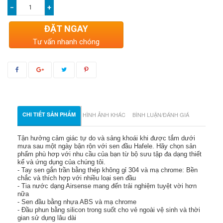
−
+
ĐẶT NGAY
Tư vấn nhanh chóng
CHI TIẾT SẢN PHẨM
HÌNH ẢNH KHÁC
BÌNH LUẬN/ĐÁNH GIÁ
Tận hưởng cảm giác tự do và sảng khoái khi được tắm dưới
mưa sau một ngày bận rộn với sen đầu Hafele. Hãy chọn sản
phẩm phù hơp với nhu cầu của bạn từ bộ sưu tập đa dạng thiết
kế và ứng dụng của chúng tôi.
- Tay sen gắn trần bằng thép không gỉ 304 và mạ chrome: Bền
chắc và thích hợp với nhiều loại sen đầu
- Tia nước dạng Airsense mang đến trải nghiệm tuyệt vời hơn
nữa
- Sen đầu bằng nhựa ABS và mạ chrome
- Đầu phun bằng silicon trong suốt cho vẻ ngoài vệ sinh và thời
gian sử dụng lâu dài