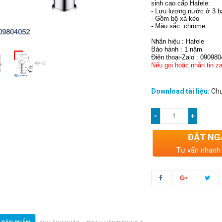
sinh cao cấp Hafele:
- Lưu lượng nước ở 3 bar
- Gồm bộ xả kéo
- Màu sắc: chrome
Nhãn hiệu : Hafele
Bảo hành : 1 năm
Điện thoại-Zalo : 09098
Nếu gọi hoặc nhắn tin za
Download tài liệu:
Chư
−
+
ĐẶT NG
Tư vấn nhanh