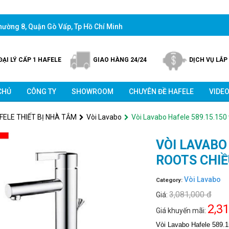
phường 8, Quận Gò Vấp, Tp Hồ Chí Minh
ĐẠI LÝ CẤP 1 HAFELE
GIAO HÀNG 24/24
DỊCH VỤ LẮP
CHỦ
CÔNG TY
SHOWROOM
CHUYÊN ĐỀ HAFELE
VIDE
FELE THIẾT BỊ NHÀ TẮM
Vòi Lavabo
Vòi Lavabo Hafele 589.15.150 
VÒI LAVABO
ROOTS CHIỀ
Vòi Lavabo
Category:
3,081,000 đ
Giá:
2,3
Giá khuyến mãi:
Vòi Lavabo Hafele 589.1