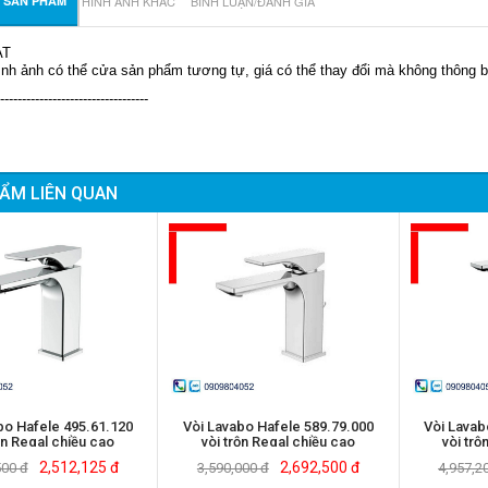
T SẢN PHẨM
HÌNH ẢNH KHÁC
BÌNH LUẬN/ĐÁNH GIÁ
AT
ình ảnh có thể cửa sản phẩm tương tự, giá có thể thay đổi mà không thông 
----------------------------------
ẨM LIÊN QUAN
bo Hafele 495.61.120
Vòi Lavabo Hafele 589.79.000
Vòi Lavab
ộn Regal chiều cao
vòi trộn Regal chiều cao
vòi trộ
110mm
110mm có bộ xả kéo
2,512,125 đ
2,692,500 đ
500 đ
3,590,000 đ
4,957,2