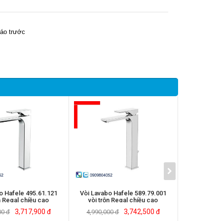
báo trước
o Hafele 495.61.121
Vòi Lavabo Hafele 589.79.001
Vòi Lavabo
n Regal chiều cao
vòi trộn Regal chiều cao
bộ trộn 
250mm
250mm có bộ xả kéo
3,717,900 đ
3,742,500 đ
00 đ
4,990,000 đ
5,586,00