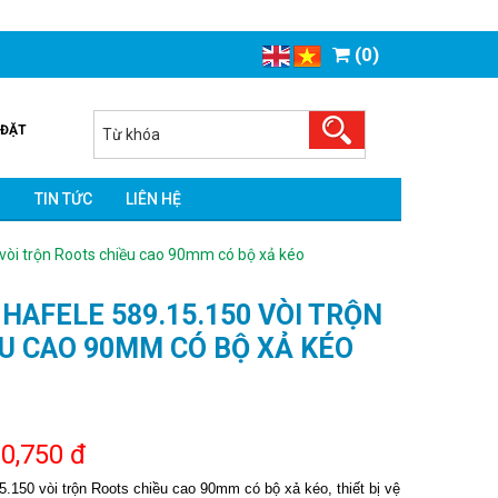
(0)
 ĐẶT
O
TIN TỨC
LIÊN HỆ
vòi trộn Roots chiều cao 90mm có bộ xả kéo
 HAFELE 589.15.150 VÒI TRỘN
U CAO 90MM CÓ BỘ XẢ KÉO
10,750 đ
5.150 vòi trộn Roots chiều cao 90mm có bộ xả kéo, thiết bị vệ