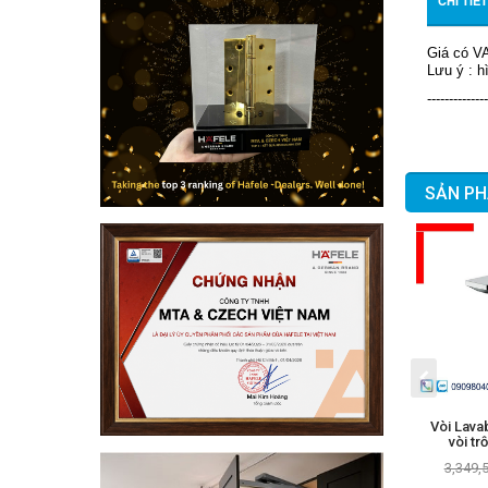
CHI TIẾ
Giá có V
Lưu ý : h
--------------
SẢN PH
Vòi Lava
vòi tr
3,349,