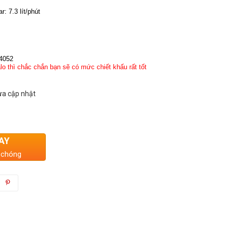
: 7.3 lít/phút
04052
lo thì chắc chắn bạn sẽ có mức chiết khấu rất tốt
a cập nhật
AY
 chóng