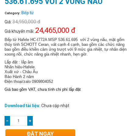
536.61.695 VỚI 2 VÙNG NẤU
Bếp từ
Category:
34,950,000 đ
Giá:
24,465,000 đ
Giá khuyến mãi:
Bếp từ Hafele HC-I772A MSP 536.61.695 với 2 vùng nấu, mặt gốm
thủy tinh SCHOTT Ceran, vát cạnh 4 cạnh, bao gồm các chức năng
bao gồm điều khiền cảm ứng trượt với 9 mức gia nhiệt, tự nhân diện
xoong nồi, chức năng gia nhiệt nhanh, hẹn giờ.
Lắp đặt : lắp âm
Nhãn hiệu-Hafele.
Xuất xứ - Châu Âu
Bảo Hành 2 năm
Điện thoại/zalo 0909804052
Giá bao gồm VAT, chưa tính chi phí lắp đặt
Download tài liệu:
Chưa cập nhật
−
+
ĐẶT NGAY