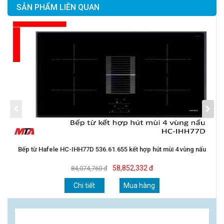
SẢN PHẨM LIÊN QUAN
Bếp từ Hafele HC-IHH77D 536.61.655 kết hợp hút mùi 4 vùng nấu
58,852,332 đ
84,074,760 đ
Chi tiết
Mua hàng